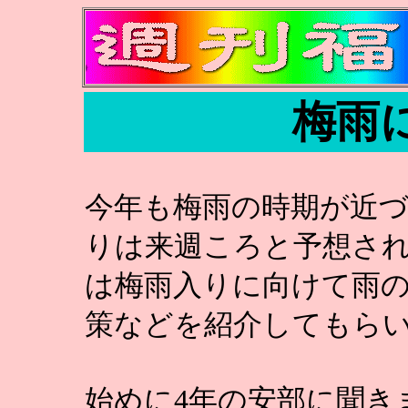
梅雨
今年も梅雨の時期が近
りは来週ころと予想さ
は梅雨入りに向けて雨
策などを紹介してもら
始めに4年の安部に聞き