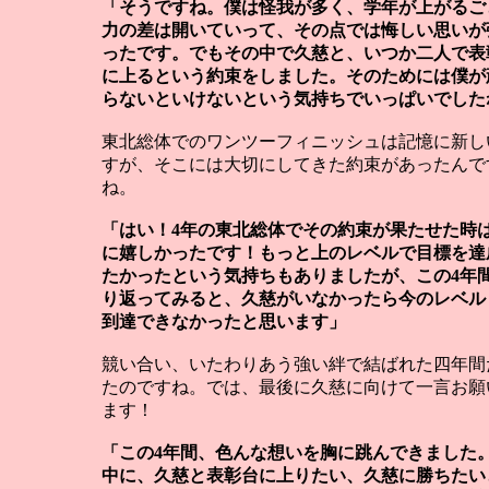
「そうですね。僕は怪我が多く、学年が上がるご
力の差は開いていって、その点では悔しい思いが
ったです。でもその中で久慈と、いつか二人で表
に上るという約束をしました。そのためには僕が
らないといけないという気持ちでいっぱいでした
東北総体でのワンツーフィニッシュは記憶に新し
すが、そこには大切にしてきた約束があったんで
ね。
「はい！4年の東北総体でその約束が果たせた時
に嬉しかったです！もっと上のレベルで目標を達
たかったという気持ちもありましたが、この4年
り返ってみると、久慈がいなかったら今のレベル
到達できなかったと思います」
競い合い、いたわりあう強い絆で結ばれた四年間
たのですね。では、最後に久慈に向けて一言お願
ます！
「この4年間、色んな想いを胸に跳んできました
中に、久慈と表彰台に上りたい、久慈に勝ちたい