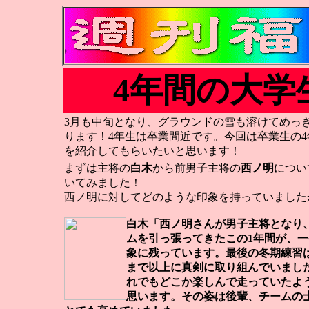
4年間の大学
3月も中旬となり、グラウンドの雪も溶けてめっ
ります！4年生は卒業間近です。今回は卒業生の
を紹介してもらいたいと思います！
まずは主将の
白木
から前男子主将の
西ノ明
につい
いてみました！
西ノ明に対してどのような印象を持っていました
白木「西ノ明さんが男子主将となり
ムを引っ張ってきたこの1年間が、一
象に残っています。最後の冬期練習
まで以上に真剣に取り組んでいまし
れでもどこか楽しんで走っていたよ
思います。その姿は後輩、チームの