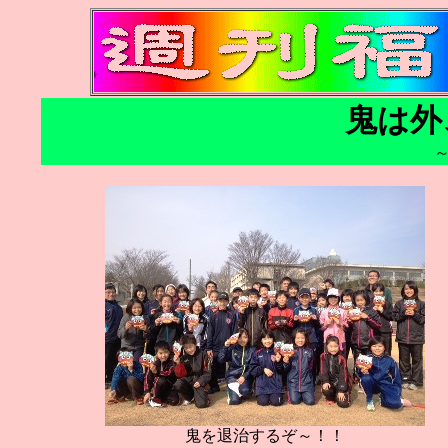
鬼は外
鬼を退治するぞ～！！