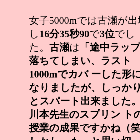
女子5000mでは古瀬が出
し
16分35秒90
で
3位
でし
た。
古瀬
は
「途中ラッ
落ちてしまい、ラスト
1000mでカバ ーした形
なりましたが、しっか
とスパート出来ました
川本先生のスプリン ト
授業の成果ですかね（