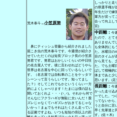
しっかりと走
の県選手権が
年生だけで練
輩方が戻って
合って向上し
小笠原努
荒木泰斗→
宮)
中距離：
今
たので、とて
ありませんで
鼻にティッシュ登藤から紹介されました
も全体的にも
屁こき虫の荒木泰斗です。今週僕が紹介さ
た。水曜日の40
せていただくのは短長ブロック長の小笠原
目のタイムが
努君です。努君はおかしいくらいの中日狂
から見ても、
の名古屋人です。彼に言わせればどうやら
た。でも土曜
世界は名古屋を中心に回っているらしいで
ばして積極的
す。（名古屋では自転車のことをケッタマ
体まであと少
シーンって言うらしいです。知ってまし
思います。(足
た？）そしてこれでもかというくらい一方
長距離：
今
的によくしゃべります！たまには僕の話も
かった走り込
聞いておくれよ・・・(>_<)。それから何で
ーでした。つ
そんなにフクラハギが無駄に太いんだ！股
ってないから
ズレじゃなくてハギズレがおきてるじゃな
うと自分に言
いかっ！まぁでもそれはたくさん走ってい
早く先輩達と
る証拠ですよね。いつも短短の倍以上の距
す。(佐々木)
離を走っている短長ブロックを引っ張って