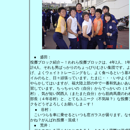
● 盛田：
投擲ブロック紹介～！われら投擲ブロックは、4年2人、1年
計4人、それも男ばっかりのちょっぴりむさい集団です。
げ、よくウェイトトレーニングをし、よく食べるという基
イルのもと、日々頑張っています。たまに・・・いやよく
やらかしてはいますが、福大陸上部の中で一番和気あいあ
習しています。ちっちゃいの（自分）からでっかいの（１
村）、気が短い関西人（またまた自分）から筋肉馬鹿のわ
部長（４年谷村）と、とてもユニーク（不気味？）な投擲
クをどうぞよろしくお願いしま～す！
● 谷村：
こいつらを車に乗せるといつも窓ガラスが曇ります。な
かね？がんばれ投擲・混成！
● 荒井：