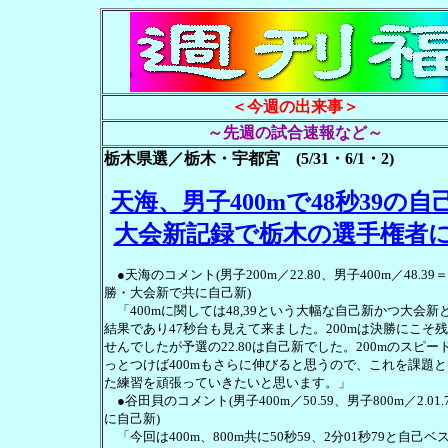
＜今週の出来事＞
～先週の試合速報など～
栃木県選／栃木・宇都宮 (5/31・6/1・2)
天海、男子400mで48秒39の自
大会新記録で栃木の選手権者
●天海のコメント(男子200m／22.80、男子400m／48.39
勝・大会新で共に自己新)
「400mに関しては48,39という大幅な自己新かつ大会新
結果であり47秒台も見えて来ました。200mは決勝にこそ
せんでしたが予選の22.80は自己新でした。200mのスピー
っとつけば400mもさらに伸びると思うので、これを課題
た練習を頑張っていきたいと思います。」
●谷田貝のコメント(男子400m／50.59、男子800m／2.01.
に自己新)
「今回は400m、800m共に50秒59、2分01秒79と自己ベ