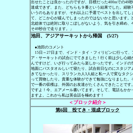
出せたことは良かったのですが、目標だった400mでの49
達成できず、また、どちらも９番という結果でした。経験
いうのもありますが、それ以上に予選でベストを出してし
て、どこか心が緩んでしまったのではないかと思います。
北総体では絶対に取りこぼしがないよう、気を引き締め、
そ49秒台で走ります。」
池田、アジアサーキットから帰国 (5/27)
●池田のコメント
15日～27日まで、インド・タイ・フィリピンに行って、
ア・サーキットの試合にでてきました！行く前は少し心細
んですけど、いざ行ってみたら楽しかったです。インドの
地面にバスタオルしいて寝たり、試合前日なのにスタジア
きてなかったり、スリランカ人3人組と私一人で変なタク
って買物したり。貴重な体験ができて勉強になりました。
で一番の収穫は、外国のお友達がたくさんできたことです
ですよ！今、エアメール書いてます。そして、電話もかか
ますよ。これから私は英会話を極めます！
＜ブロック紹介＞
第6回 投てき・混成ブロック