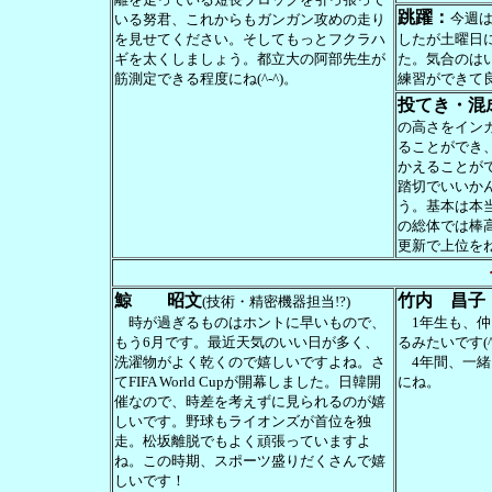
跳躍：
今週
いる努君、これからもガンガン攻めの走り
を見せてください。そしてもっとフクラハ
したが土曜日
ギを太くしましょう。都立大の阿部先生が
た。気合のは
筋測定できる程度にね(^-^)。
練習ができて良
投てき・混
の高さをインカ
ることができ
かえることが
踏切でいいか
う。基本は本
の総体では棒
更新で上位をね
鯨 昭文
竹内 昌子
(技術・精密機器担当!?)
時が過ぎるものはホントに早いもので、
1年生も、仲
もう6月です。最近天気のいい日が多く、
るみたいです(^
洗濯物がよく乾くので嬉しいですよね。さ
4年間、一緒
てFIFA World Cupが開幕しました。日韓開
にね。
催なので、時差を考えずに見られるのが嬉
しいです。野球もライオンズが首位を独
走。松坂離脱でもよく頑張っていますよ
ね。この時期、スポーツ盛りだくさんで嬉
しいです！