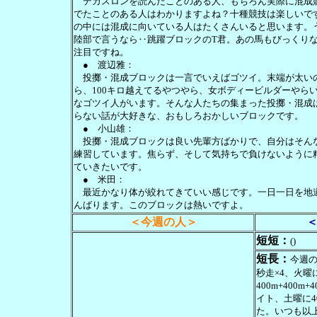
デカスロンを読んだことのある人、もちろん実際に混成
でたことのある人はわかりますよね？十種競技は楽しいで
の中には混成に向いている人はたくさんいると思います。
陸部で言うなら‥跳躍ブロックのT君。あの馬もびっくり
注目ですね。
● 渡辺雅：
投擲・混成ブロックは一言でいえばゴツイ。末端が太い
ら、100キロ越えてるやつやら、女ボディービルダーやら
なゴツイ人がいます。そんな人たちの集まった投擲・混成
らない話が大好きな、おもしろおかしいブロックです。
● 小山雄：
投擲・混成ブロックは良い先輩方ばかりで、自分はそん
練習しています。焦らず、そして気持ちで負けないように
ていきたいです。
● 米田：
最近かなり体が絞れてきていい感じです。一日一日を地
んばります。このブロックは熱いですよ。
＜今週の人＞
短短：
()
短長：
今週の
秒走×4、火曜に
400m+400
イト、土曜に4
た。いつも以